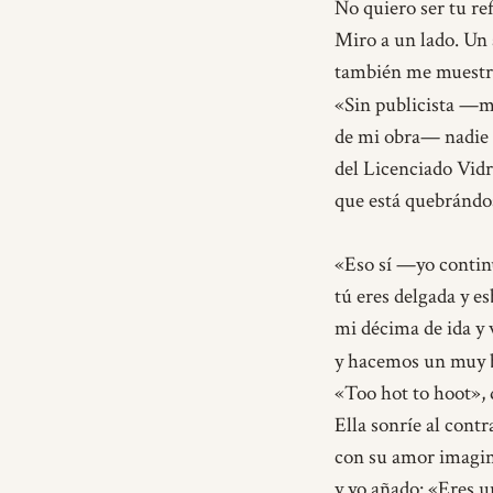
No quiero ser tu ref
Miro a un lado. Un 
también me muestr
«Sin publicista —m
de mi obra— nadie 
del Licenciado Vidr
que está quebrándos
«Eso sí —yo conti
tú eres delgada y es
mi décima de ida y 
y hacemos un muy 
«Too hot to hoot», 
Ella sonríe al contr
con su amor imagin
y yo añado:
«Eres u