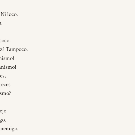
Ni loco.
a
coco.
az? Tampoco.
nismo!
anismo!
es,
reces
ismo?
ejo
go.
enemigo.