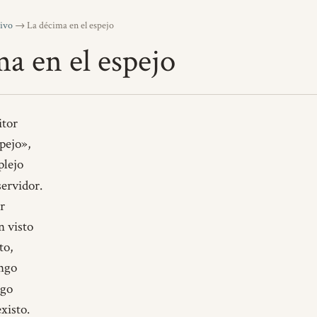
ivo
→ La décima en el espejo
a en el espejo
itor
pejo»,
plejo
ervidor.
r
 visto
to,
ngo
ngo
xisto.