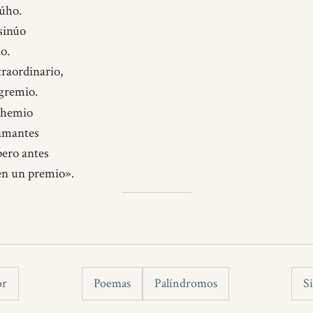
búho.
sinúo
o.
traordinario,
 gremio.
ohemio
 amantes
ero antes
en un premio».
or
Poemas
Palíndromos
S