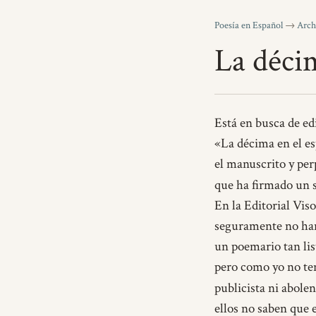
Poesía en Español
→
Arch
La décim
Está en busca de ed
«La décima en el es
el manuscrito y per
que ha firmado un s
En la Editorial Viso
seguramente no han
un poemario tan lis
pero como yo no te
publicista ni abole
ellos no saben que e