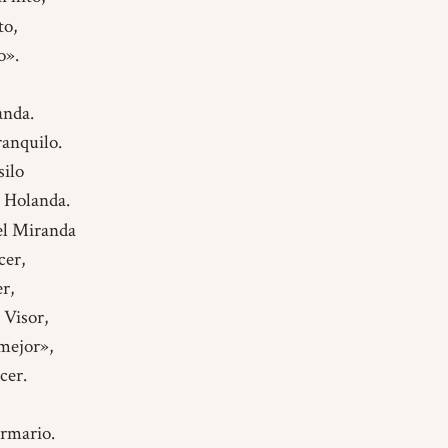
to,
o».
anda.
anquilo.
silo
 Holanda.
l Miranda
cer,
r,
 Visor,
mejor»,
cer.
armario.