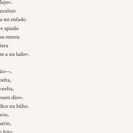
lejo».
azulejo
a mi enfado.
e apiado
se entera
iera
e a un lado».
núo—,
belta,
vuelta,
buen dúo».
dice un búho.
ario,
ario,
n hito,