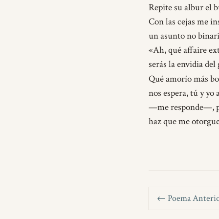
Repite su albur el 
Con las cejas me in
un asunto no binari
«Ah, qué affaire ex
serás la envidia del
Qué amorío más b
nos espera, tú y yo
—me responde—, p
haz que me otorgu
← Poema Anteri